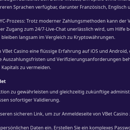
reren Sprachen verfügbar, darunter Französisch, Englisch 
r KYC-Prozess: Trotz moderner Zahlungsmethoden kann der 
 Zugang zum 24/7-Live-Chat unerlässlich wird, um Hilfe be
 bleiben langsam im Vergleich zu Kryptowährungen.
Bet Casino eine flüssige Erfahrung auf iOS und Android,
 Auszahlungsfristen und Verifizierungsanforderungen beh
 Kapitals zu vermeiden.
det
on zu gewährleisten und gleichzeitig zukünftige administrat
ssen sofortiger Validierung.
 unseren sicheren Link, um zur Anmeldeseite von VBet Casino
 persönlichen Daten ein. Erstellen Sie ein komplexes Pass