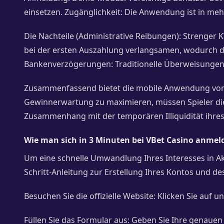
einsetzen. Zugänglichkeit: Die Anwendung ist in meh
Die Nachteile (Administrative Reibungen): Strenge
bei der ersten Auszahlung verlangsamen, wodurch der
Bankenverzögerungen: Traditionelle Überweisungen
Zusammenfassend bietet die mobile Anwendung von V
Gewinnerwartung zu maximieren, müssen Spieler die
Zusammenhang mit der temporären Illiquidität ihres
Wie man sich in 3 Minuten bei VBet Casino anmel
Um eine schnelle Umwandlung Ihres Interesses in Akti
Schritt-Anleitung zur Erstellung Ihres Kontos und de
Besuchen Sie die offizielle Website: Klicken Sie auf
Füllen Sie das Formular aus: Geben Sie Ihre genauen