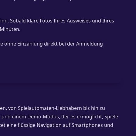
ewinn. Sobald klare Fotos Ihres Ausweises und Ihres
 Minuten.
e ohne Einzahlung direkt bei der Anmeldung
hen, von Spielautomaten-Liebhabern bis hin zu
eln und einem Demo-Modus, der es ermöglicht, Spiele
istet eine flüssige Navigation auf Smartphones und