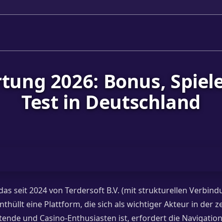
tung 2026: Bonus, Spiele
Test in Deutschland
 seit 2024 von Terdersoft B.V. (mit strukturellen Verbind
hüllt eine Plattform, die sich als wichtiger Akteur in der 
tende und Casino-Enthusiasten ist, erfordert die Navigatio