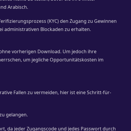
und Arabisch.
Verifizierungsprozess (KYC) den Zugang zu Gewinnen
i administrativen Blockaden zu erhalten.
 ohne vorherigen Download. Um jedoch ihre
errschen, um jegliche Opportunitätskosten im
ive Fallen zu vermeiden, hier ist eine Schritt-für-
 zu gelangen.
wort, da jeder Zugangscode und jedes Passwort durch