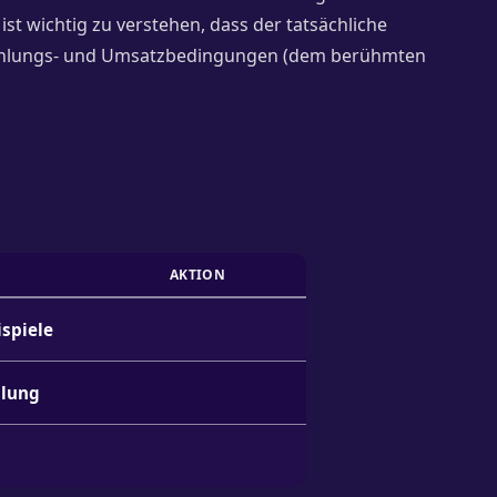
t wichtig zu verstehen, dass der tatsächliche
uszahlungs- und Umsatzbedingungen (dem berühmten
AKTION
ispiele
hlung