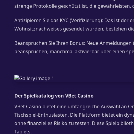
strenge Protokolle geschützt ist, die gewährleisten, d
Antizipieren Sie das KYC (Verifizierung): Das ist der
Wohnsitznachweises gesendet wurden, bestehen die
Beanspruchen Sie Ihren Bonus: Neue Anmeldungen üb
beanspruchen, manchmal aktivierbar über einen spe
Der Spielkatalog von VBet Casino
VBet Casino bietet eine umfangreiche Auswahl an Onl
Tischspiel-Enthusiasten. Die Plattform bietet ein d
ohne finanzielles Risiko zu testen. Diese Spielbiblio
Tablets.