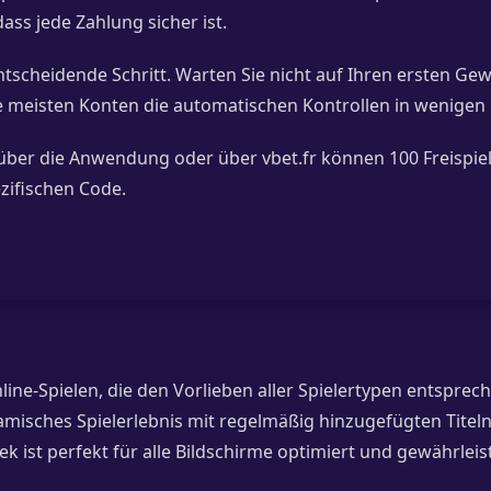
ass jede Zahlung sicher ist.
 entscheidende Schritt. Warten Sie nicht auf Ihren ersten G
 meisten Konten die automatischen Kontrollen in wenigen
er die Anwendung oder über vbet.fr können 100 Freispiel
zifischen Code.
ine-Spielen, die den Vorlieben aller Spielertypen entsprec
ynamisches Spielerlebnis mit regelmäßig hinzugefügten Tit
thek ist perfekt für alle Bildschirme optimiert und gewährle