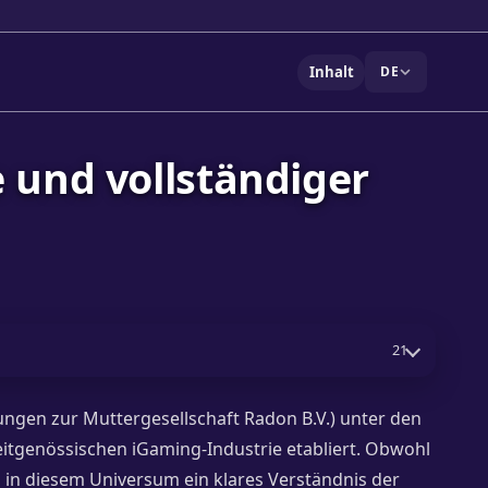
Inhalt
DE
 und vollständiger
21
ungen zur Muttergesellschaft Radon B.V.) unter den
zeitgenössischen iGaming-Industrie etabliert. Obwohl
n in diesem Universum ein klares Verständnis der